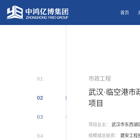
首页
01
市政工程
武汉·临空港市
02
项目
03
项目业主：
武汉市东西湖
04
规模或总投资：
建安工程投