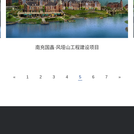
南充国鑫·风垭山工程建设项目
«
1
2
3
4
5
6
7
»