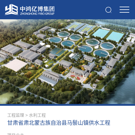
工程监理
>
水利工程
甘肃省肃北蒙古族自治县马鬃山镇供水工程