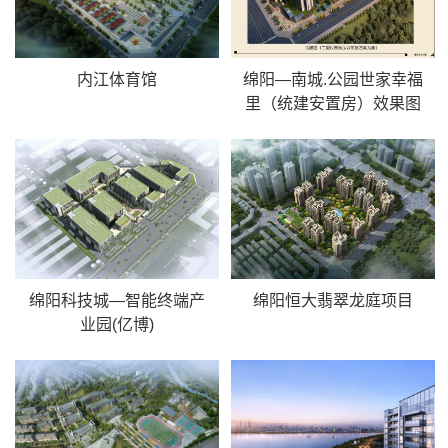
内江体育馆
绵阳—南城.公园世家幸福
里（统建安置房）效果图
绵阳科技城—智能终端产
绵阳恒大翡翠龙庭项目
业园(亿博)