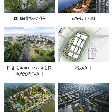
眉山职业技术学院
满投御江云邸
临港-南溪滨江路及宜南快
格力项目
速拓宽改造项目