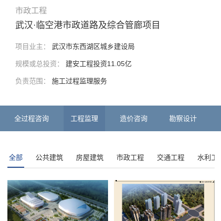
市政工程
武汉·临空港市政道路及综合管廊项目
项目业主：
武汉市东西湖区城乡建设局
规模或总投资：
建安工程投资11.05亿
负责范围：
施工过程监理服务
全过程咨询
工程监理
造价咨询
勘察设计
全部
公共建筑
房屋建筑
市政工程
交通工程
水利工