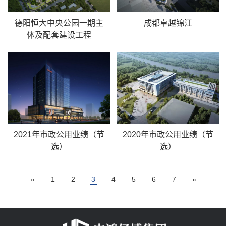
德阳恒大中央公园一期主
成都卓越锦江
体及配套建设工程
2021年市政公用业绩（节
2020年市政公用业绩（节
选）
选）
«
1
2
3
4
5
6
7
»