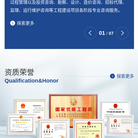
过程管理以及投资咨询、勘察、设计、造价咨询、招标代理、
监理、运行维护咨询等工程建设项目各阶段专业咨询服务。
探索更多
01
/
07
资质荣誉
探索更多
Qualification&Honor