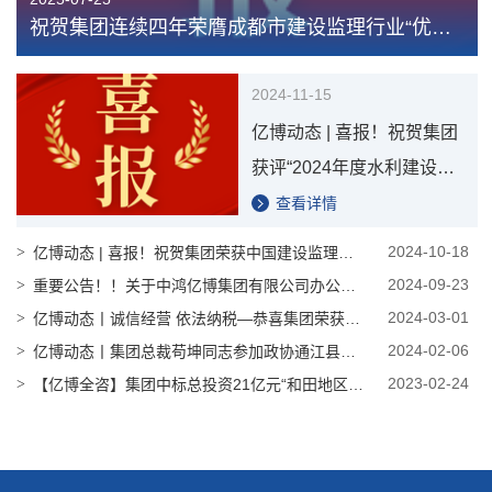
祝贺集团连续四年荣膺成都市建设监理行业“优秀监理企业”等多项殊荣！
2024-11-15
亿博动态 | 喜报！祝贺集团
获评“2024年度水利建设市
场主体信用评价监理类AAA
查看详情
级”
2024-10-18
亿博动态 | 喜报！祝贺集团荣获中国建设监理协会“中国工程监理AAA 级信用企业”荣誉称号
2024-09-23
重要公告！！关于中鸿亿博集团有限公司办公地址变更的通知！
2024-03-01
亿博动态丨诚信经营 依法纳税—恭喜集团荣获2023年度武侯区“优秀纳税企业”称号
2024-02-06
亿博动态丨集团总裁苟坤同志参加政协通江县第十一届委员会第四次会议并荣膺2023年度“科教兴县助力行动”先进个人
2023-02-24
【亿博全咨】集团中标总投资21亿元“和田地区昆冈经济技术开发区（有色金属产业园）建设项目”全过程工程咨询