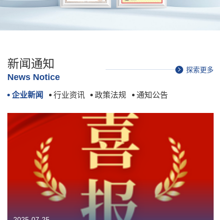
新闻通知
探索更多
News Notice
企业新闻
行业资讯
政策法规
通知公告
2025-07-25