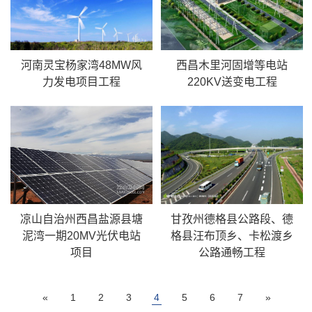
河南灵宝杨家湾48MW风
西昌木里河固增等电站
力发电项目工程
220KV送变电工程
凉山自治州西昌盐源县塘
甘孜州德格县公路段、德
泥湾一期20MV光伏电站
格县汪布顶乡、卡松渡乡
项目
公路通畅工程
«
1
2
3
4
5
6
7
»