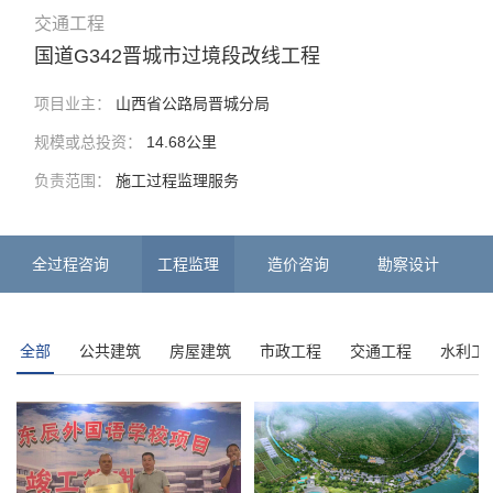
市政工程
武汉·临空港市政道路及综合管廊项目
项目业主：
武汉市东西湖区城乡建设局
规模或总投资：
建安工程投资11.05亿
负责范围：
施工过程监理服务
全过程咨询
工程监理
造价咨询
勘察设计
全部
公共建筑
房屋建筑
市政工程
交通工程
水利工