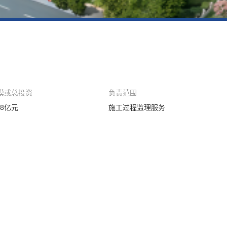
模或总投资
负责范围
88亿元
施工过程监理服务
新闻通知
公司业绩
企业文化