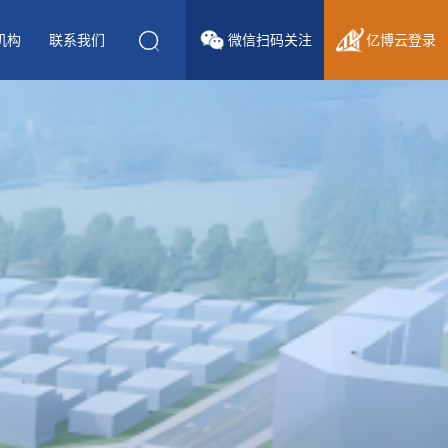
机构
联系我们
微信
扫码关注
亿博云
登录