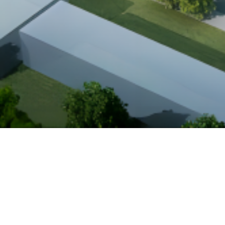
公司电话
028-85083288