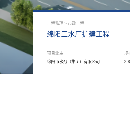
工程监理
>
市政工程
绵阳三水厂扩建工程
项目业主
规
绵阳市水务（集团）有限公司
2.
关于亿博
党建公益