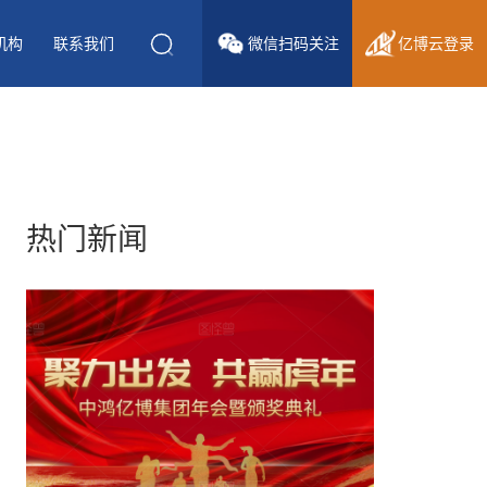
机构
联系我们
微信
扫码关注
亿博云
登录
热门新闻