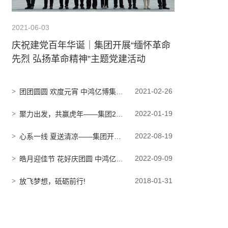
2021-06-03
庆祝建党百年华诞｜集团开展“缅怀革命
先烈 弘扬革命精神”主题党建活动
2021-02-26
团团圆圆 欢度元宵 中鸿亿博集团祝您元宵快乐
2022-01-19
聚力出发，共赢虎年——集团2021年年终表彰会议圆满落幕
2022-08-19
心系一线 夏送清凉——集团开展高温“送清凉”慰问活动
2022-09-09
皓月迎佳节 花好庆团圆 中鸿亿博集团祝你阖家团圆，中秋快乐
2018-01-31
放飞梦想，砥砺前行!