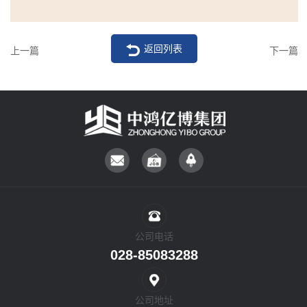
返回列表
上一篇
下一篇
公司电话
028-85083288
公司地址