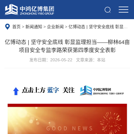
首页
>
新闻通知
>
企业新闻
>
亿博动态 | 坚守安全底线 彰显监理担当——柳林64亩项目安全专监李路荣获第四季度安全表彰
亿博动态 | 坚守安全底线 彰显监理担当——柳林64亩
项目安全专监李路荣获第四季度安全表彰
发布日期：2026-05-22
文章来源：本站