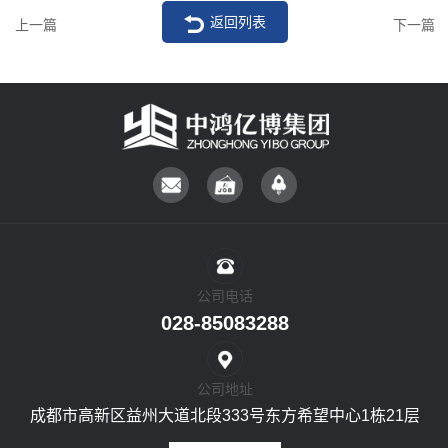
返回列表
上一篇
下一篇
公司电话
028-85083288
公司地址
成都市高新区益州大道北段333号东方希望中心1栋21层