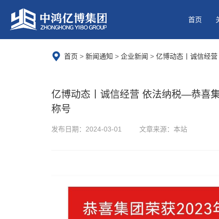
首页
首页
>
新闻通知
>
企业新闻
>
亿博动态丨诚信经营 依
亿博动态丨诚信经营 依法纳税—恭喜集团
称号
发布日期：2024-03-01
文章来源：本站