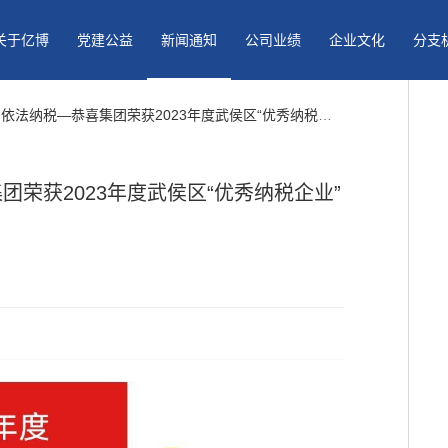
关于亿博
党建公益
新闻通知
公司业绩
企业文化
分支
法纳税—恭喜集团荣获2023年度武侯区“优秀纳税企业”称号
荣获2023年度武侯区“优秀纳税企业”