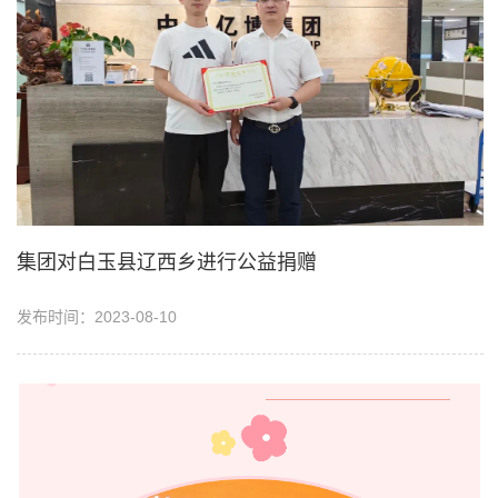
集团对白玉县辽西乡进行公益捐赠
发布时间：2023-08-10