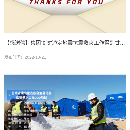
【感谢信】集团“9·5”泸定地震抗震救灾工作得到甘孜州政府肯定
发布时间：2022-10-21