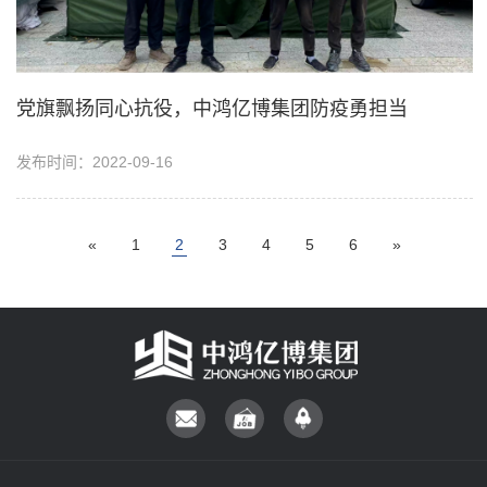
党旗飘扬同心抗役，中鸿亿博集团防疫勇担当
发布时间：2022-09-16
«
1
2
3
4
5
6
»