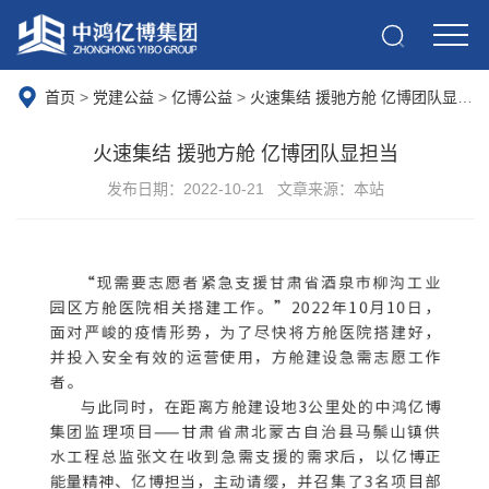
首页
>
党建公益
>
亿博公益
>
火速集结 援驰方舱 亿博团队显担当
火速集结 援驰方舱 亿博团队显担当
发布日期：2022-10-21
文章来源：本站