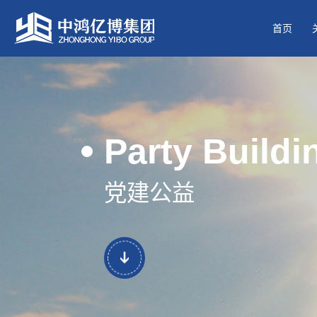
首页
Party Buildi
党建公益