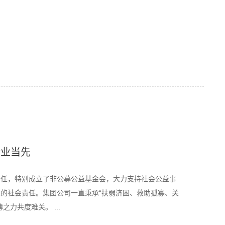
企业当先
责任，特别成立了非公募公益基金会，大力支持社会公益事
的社会责任。集团公司一直秉承“扶弱济困、救助孤寡、关
爱单亲、照顾留守、帮助员工”的宗旨，尽绵薄之力共度难关。 ...