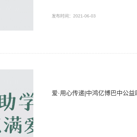
发布时间：2021-06-03
爱·用心传递|中鸿亿博巴中公