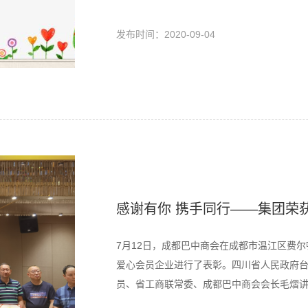
发布时间：2020-09-04
感谢有你 携手同行——集团荣获
7月12日，成都巴中商会在成都市温江区费
爱心会员企业进行了表彰。四川省人民政府
员、省工商联常委、成都巴中商会会长毛熠
参加会议。...