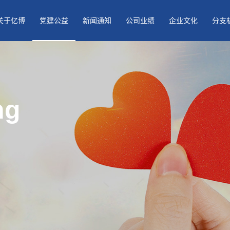
关于亿博
党建公益
新闻通知
公司业绩
企业文化
分支
ng