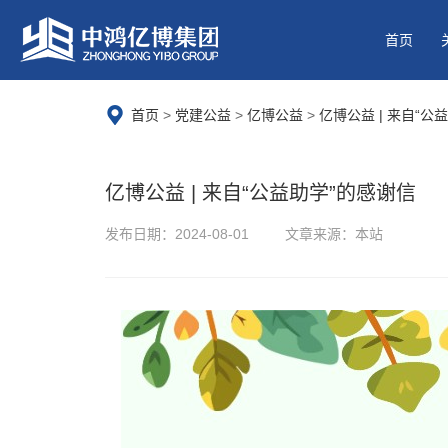
首页
首页
>
党建公益
>
亿博公益
>
亿博公益 | 来自“公
亿博公益 | 来自“公益助学”的感谢信
发布日期：2024-08-01
文章来源：本站