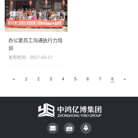
办公室员工沟通执行力培
训
发布时间：2017-03-17
«
1
2
3
4
5
6
7
8
»