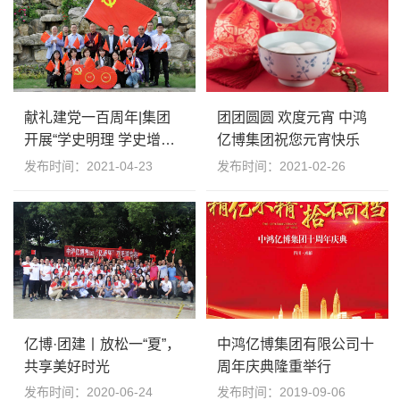
献礼建党一百周年|集团
团团圆圆 欢度元宵 中鸿
开展“学史明理 学史增信
亿博集团祝您元宵快乐
学史崇德 学史力行”主题
发布时间：2021-04-23
发布时间：2021-02-26
党史学习教育
亿博·团建丨放松一“夏”，
中鸿亿博集团有限公司十
共享美好时光
周年庆典隆重举行
发布时间：2020-06-24
发布时间：2019-09-06