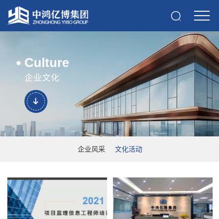
Culture
企业文化
企业风采
文化活动