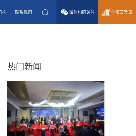
机构
联系我们
微信
扫码关注
亿博云
登录
热门新闻