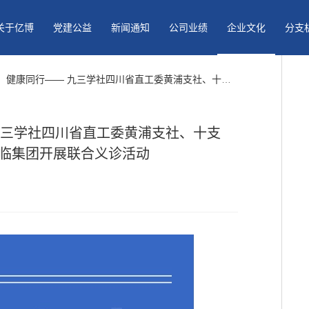
关于亿博
党建公益
新闻通知
公司业绩
企业文化
分支
 九三学社四川省直工委黄浦支社、十支社，巴蜀伤寒学派邓陈马流派研究室莅临集团开展联合义诊活动
 九三学社四川省直工委黄浦支社、十支
临集团开展联合义诊活动