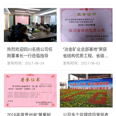
热烈欢迎四川名扬公司任
“冶金矿业总部基地”荣获
刚董事长一行莅临指导
省结构优质工程、省级安
全生产文明施工标准化工
发布时间：2017-06-14
发布时间：2017-06-01
地称号
2016年度贵州省“黄果树
公司多个监理项目荣获表