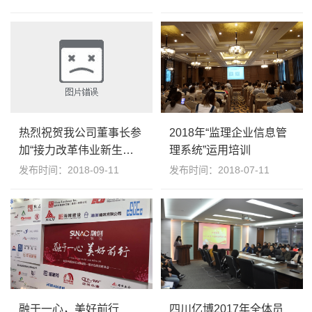
热烈祝贺我公司董事长参
2018年“监理企业信息管
加“接力改革伟业新生代
理系统”运用培训
民营企业家培训”学习取
发布时间：2018-09-11
发布时间：2018-07-11
得圆满成功
融于一心，美好前行
四川亿博2017年全体员