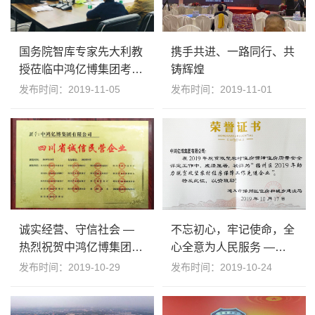
国务院智库专家先大利教
携手共进、一路同行、共
授莅临中鸿亿博集团考察
铸辉煌
指导
发布时间：2019-11-05
发布时间：2019-11-01
诚实经营、守信社会 —
不忘初心，牢记使命，全
热烈祝贺中鸿亿博集团有
心全意为人民服务 ——
限公司荣获“四川省诚信
记中鸿亿博集团有限公司
发布时间：2019-10-29
发布时间：2019-10-24
民营企业”称号
贵州脱贫攻坚战