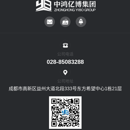
公司电话
028-85083288
公司地址
成都市高新区益州大道北段333号东方希望中心1栋21层