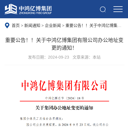
首页
>
新闻通知
>
企业新闻
>
重要公告！！关于中鸿亿博集团有限公司办公地址变更的通知！
重要公告！！关于中鸿亿博集团有限公司办公地址变
更的通知！
发布日期：2024-09-23
文章来源：本站