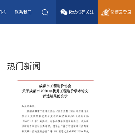
机构
联系我们
微信
扫码关注
亿博云
登录
热门新闻