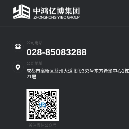
公司电话
028-85083288
公司地址
成都市高新区益州大道北段333号东方希望中心1栋
21层
关注微信公众号