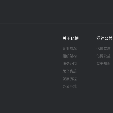
关于亿博
党建公益
企业概况
亿博党建
组织架构
亿博公益
服务范围
党史知识
荣誉资质
发展历程
办公环境