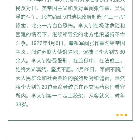
民反对日、英帝国主义和反对军阀张作霖、吴佩
孚的斗争。北洋军阀段祺瑞执政府制造了“三一八”
惨案，北京一片白色恐怖。李大钊在极端危险和
困难的情况下，继续领导党的北方组织坚持革命
斗争。1927年4月6日，奉系军阀张作霖勾结帝国
主义，闯进苏联大使馆驻地，逮捕了李大钊等80
余人。李大钊备受酷刑，在监狱中，在法庭上，
始终大义凛然，坚贞不屈。4月28日，军阀不顾广
大人民群众和社会舆论的强烈反对和谴责，悍然
将李大钊等20位革命者绞杀在西交民巷京师看守
所内。李大钊第一个走上绞架，从容就义，时年
38岁。