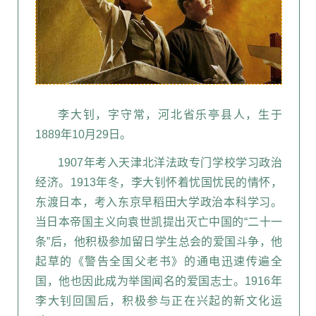
李大钊，字守常，河北省乐亭县人，生于
1889年10月29日。
1907年考入天
津北洋法政专门学
校学习政治
经济。1913年冬，李大钊怀着忧国忧民的情怀，
东渡日本，考入东京早稻田大学政治本科学习。
当日本帝国主义向袁世凯提出灭亡中国的“二十一
条”后，他积极参加留日学生总会的爱国斗争，他
起草的《警告全国父老书》的通电迅速传遍全
国，他也因此成为举国闻名的爱国志士。1916年
李大钊回国后，积极参与正在兴起的新文化运