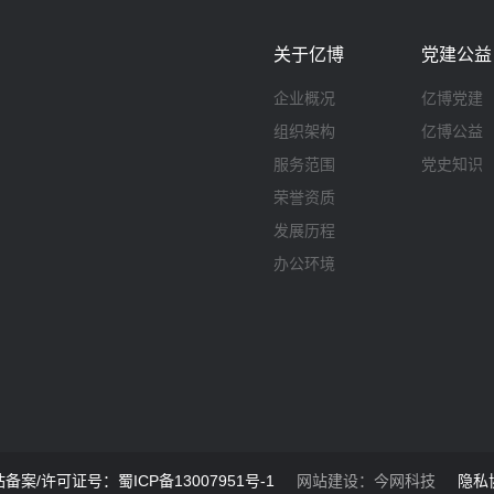
关于亿博
党建公益
企业概况
亿博党建
组织架构
亿博公益
服务范围
党史知识
荣誉资质
发展历程
办公环境
备案/许可证号：蜀ICP备13007951号-1
网站建设
：
今网科技
隐私