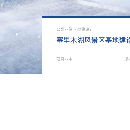
公司业绩
>
勘察设计
塞里木湖风景区基地建
项目业主
规
关于亿博
党建公益