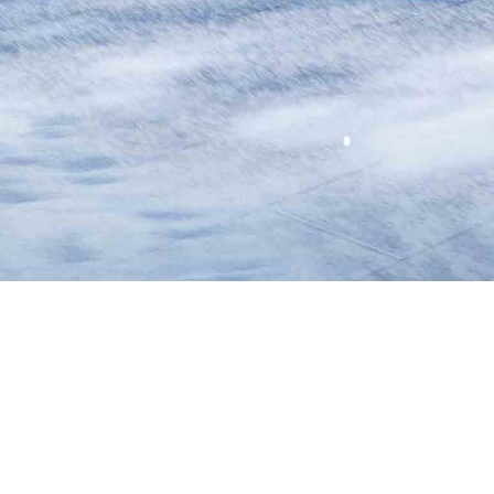
公司电话
028-85083288