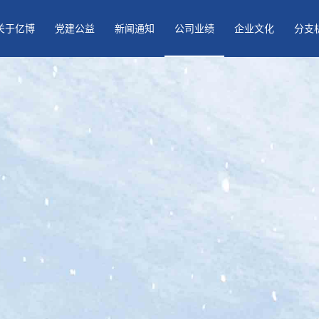
关于亿博
党建公益
新闻通知
公司业绩
企业文化
分支