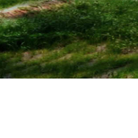
公司电话
028-85083288